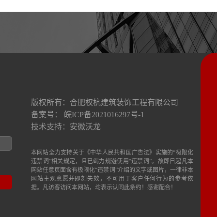
版权所有：
合肥权杭建筑装饰工程有限公司
备案号：
皖ICP备2021016297号-1
技术支持：
安徽沃龙
本网站全力支持关于《中华人民共和国广告法》实施的“极限化
违禁词”相关规定，且已竭力规避使用“违禁词”。故即日起凡本
网站任意页面含有极限化“违禁词”介绍的文字或图片，一律非本
网站主观意愿并即刻失效，不可用于客户任何行为的参考依
据。凡访客访问本网站，均表示认同此条约！感谢配合！