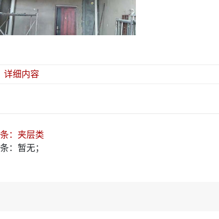
详细内容
条：
夹层类
条：
暂无；